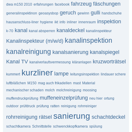
fahrzeug
fäschungen
dwa m150 2010
erfahrungen
facebook
geruch
gulli
generalinspektinon
geoasysbop
gewinn
handschuhe
inspektion
hausanschluss-liner
hygiene
ikt
info
inliner
innenraum
kanal
kanaldeckel
k-70
kanal absperren
kanalinspekteur
kanalinspektion
Kanalinspekteur (m/w/d)
kanalreinigung
kanalsanierung
kanalspiegel
Kanal TV
kruzworträtsel
kanalverlaufsvermessung
kläranlagen
kurzliner
lampe
kummert
leitungsinspektion
lindauer schere
luftbläßchen
M150
mag auch frikadellen
mast
Material
mechanischer schaden
molch
molchreinigung
moosing
muffeneinzelprüfung
muffendruckprüfung
neu hier
ortung
outdoor
prüfdruck
prüfung
ratten
reinigung
rohrreiniger
sanierung
rohrreinigung
rätsel
schachtdeckel
schachtkamera
Schnittstelle
schwenckkopfkamera
spülung