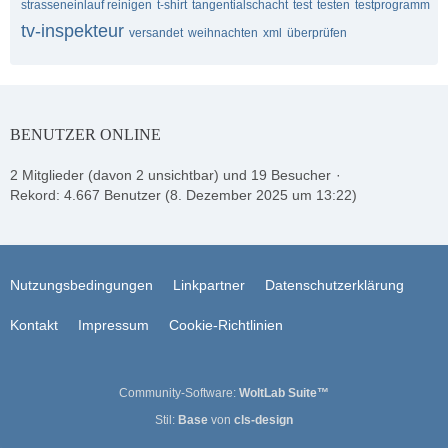
strasseneinlauf reinigen
t-shirt
tangentialschacht
test
testen
testprogramm
tv-inspekteur
versandet
weihnachten
xml
überprüfen
BENUTZER ONLINE
2 Mitglieder (davon 2 unsichtbar) und 19 Besucher
Rekord: 4.667 Benutzer (
8. Dezember 2025 um 13:22
)
Nutzungsbedingungen
Linkpartner
Datenschutzerklärung
Kontakt
Impressum
Cookie-Richtlinien
Community-Software:
WoltLab Suite™
Stil:
Base
von
cls-design