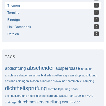
Themen
2
Termine
0
Einträge
0
Link-Datenbank
0
Dateien
0
TAGS
abscheider
abdichtung
absperrblase
anbieter
anschluss absperren
argus bild ede streifen
asys
asysbop
ausbildung
bestandsleitungen
blasen
blindrohr
brawoliner
cammobile
camping
dichtheitsprüfung
dichtheitsprüfung 3bar?
dichtheitsprüfung muffe
dichtheitsprüfung wasser
din 1999
din 4040
durchmesserverteilung
drainage
DWA
dwa150