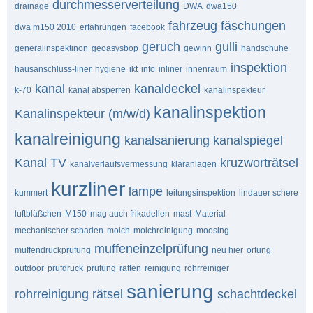
durchmesserverteilung
drainage
DWA
dwa150
fahrzeug
fäschungen
dwa m150 2010
erfahrungen
facebook
geruch
gulli
generalinspektinon
geoasysbop
gewinn
handschuhe
inspektion
hausanschluss-liner
hygiene
ikt
info
inliner
innenraum
kanal
kanaldeckel
k-70
kanal absperren
kanalinspekteur
kanalinspektion
Kanalinspekteur (m/w/d)
kanalreinigung
kanalsanierung
kanalspiegel
Kanal TV
kruzworträtsel
kanalverlaufsvermessung
kläranlagen
kurzliner
lampe
kummert
leitungsinspektion
lindauer schere
luftbläßchen
M150
mag auch frikadellen
mast
Material
mechanischer schaden
molch
molchreinigung
moosing
muffeneinzelprüfung
muffendruckprüfung
neu hier
ortung
outdoor
prüfdruck
prüfung
ratten
reinigung
rohrreiniger
sanierung
rohrreinigung
rätsel
schachtdeckel