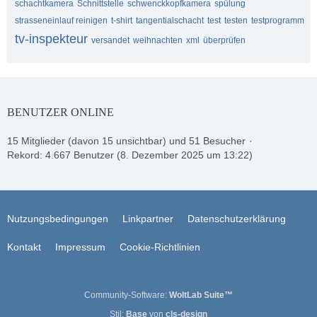
schachtkamera
Schnittstelle
schwenckkopfkamera
spülung
strasseneinlauf reinigen
t-shirt
tangentialschacht
test
testen
testprogramm
tv-inspekteur
versandet
weihnachten
xml
überprüfen
BENUTZER ONLINE
15 Mitglieder (davon 15 unsichtbar) und 51 Besucher
Rekord: 4.667 Benutzer (
8. Dezember 2025 um 13:22
)
Nutzungsbedingungen
Linkpartner
Datenschutzerklärung
Kontakt
Impressum
Cookie-Richtlinien
Community-Software:
WoltLab Suite™
Stil:
Base
von
cls-design