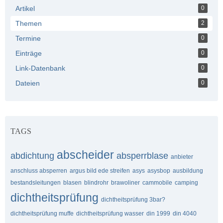
Artikel
0
Themen
2
Termine
0
Einträge
0
Link-Datenbank
0
Dateien
0
TAGS
abscheider
abdichtung
absperrblase
anbieter
anschluss absperren
argus bild ede streifen
asys
asysbop
ausbildung
bestandsleitungen
blasen
blindrohr
brawoliner
cammobile
camping
dichtheitsprüfung
dichtheitsprüfung 3bar?
dichtheitsprüfung muffe
dichtheitsprüfung wasser
din 1999
din 4040