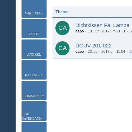
Thema
WIKI (NEU)
Dichtkissen Fa. Lampe
capo
13. Juni 2017 um 21:31
S
INFOS
DGUV 201-022
capo
23. Juni 2017 um 11:54
S
ARTIKEL
KALENDER
COMMUNITY
LINK-
DATENBANK