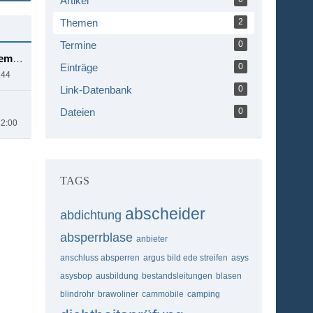
Artikel
Themen
2
Termine
0
Christian Stegemann
Einträge
0
:44
Link-Datenbank
0
Dateien
0
22:00
TAGS
abscheider
abdichtung
absperrblase
anbieter
anschluss absperren
argus bild ede streifen
asys
asysbop
ausbildung
bestandsleitungen
blasen
blindrohr
brawoliner
cammobile
camping