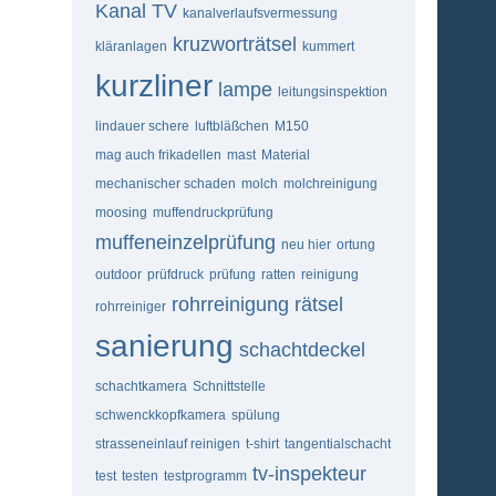
Kanal TV
kanalverlaufsvermessung
kruzworträtsel
kläranlagen
kummert
kurzliner
lampe
leitungsinspektion
lindauer schere
luftbläßchen
M150
mag auch frikadellen
mast
Material
mechanischer schaden
molch
molchreinigung
moosing
muffendruckprüfung
muffeneinzelprüfung
neu hier
ortung
outdoor
prüfdruck
prüfung
ratten
reinigung
rohrreinigung
rätsel
rohrreiniger
sanierung
schachtdeckel
schachtkamera
Schnittstelle
schwenckkopfkamera
spülung
strasseneinlauf reinigen
t-shirt
tangentialschacht
tv-inspekteur
test
testen
testprogramm