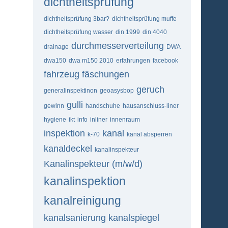
dichtheitsprüfung
dichtheitsprüfung 3bar?
dichtheitsprüfung muffe
dichtheitsprüfung wasser
din 1999
din 4040
durchmesserverteilung
drainage
DWA
dwa150
dwa m150 2010
erfahrungen
facebook
fahrzeug
fäschungen
geruch
generalinspektinon
geoasysbop
gulli
gewinn
handschuhe
hausanschluss-liner
hygiene
ikt
info
inliner
innenraum
inspektion
kanal
k-70
kanal absperren
kanaldeckel
kanalinspekteur
Kanalinspekteur (m/w/d)
kanalinspektion
kanalreinigung
kanalsanierung
kanalspiegel