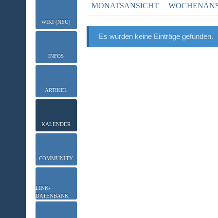
MONATSANSICHT
WOCHENANS
WIKI (NEU)
Es wurden keine Einträge gefunden.
INFOS
ARTIKEL
KALENDER
COMMUNITY
LINK-
DATENBANK